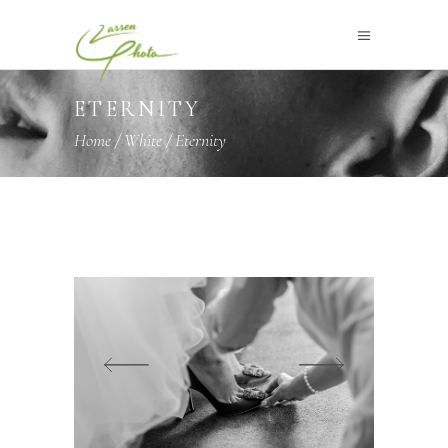
ETERNITY
Home
/
White
/
Eternity